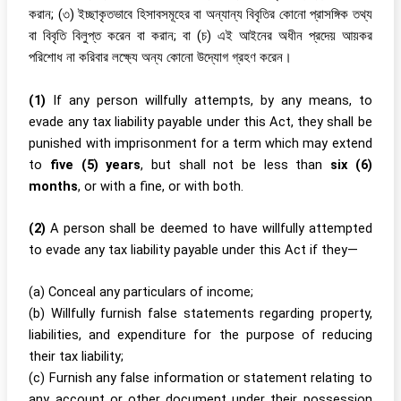
করান; (৩) ইচ্ছাকৃতভাবে হিসাবসমূহের বা অন্যান্য বিবৃতির কোনো প্রাসঙ্গিক তথ্য
বা বিবৃতি বিলুপ্ত করেন বা করান; বা (চ) এই আইনের অধীন প্রদেয় আয়কর
পরিশোধ না করিবার লক্ষ্যে অন্য কোনো উদ্যোগ গ্রহণ করেন।
(1)
If any person willfully attempts, by any means, to
evade any tax liability payable under this Act, they shall be
punished with imprisonment for a term which may extend
to
five (5) years
, but shall not be less than
six (6)
months
, or with a fine, or with both.
(2)
A person shall be deemed to have willfully attempted
to evade any tax liability payable under this Act if they—
(a) Conceal any particulars of income;
(b) Willfully furnish false statements regarding property,
liabilities, and expenditure for the purpose of reducing
their tax liability;
(c) Furnish any false information or statement relating to
any account or other document under their possession