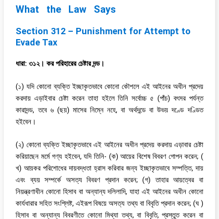
What the Law Says
Section 312 – Punishment for Attempt to
Evade Tax
ধারা: ৩১২। কর পরিহারের চেষ্টার দন্ড।
(১) যদি কোনো ব্যক্তি ইচ্ছাকৃতভাবে কোনো কৌশলে এই আইনের অধীন প্রদেয়
করদায় এড়াইবার চেষ্টা করেন তাহা হইলে তিনি সর্বোচ্চ ৫ (পাঁচ) বৎসর পর্যন্ত
কারাদন্ড, তবে ৬ (ছয়) মাসের নিম্নে নহে, বা অর্থদন্ডে বা উভয় দণ্ডে দণ্ডিত
হইবেন।
(২) কোনো ব্যক্তি ইচ্ছাকৃতভাবে এই আইনের অধীন প্রদেয় করদায় এড়াবার চেষ্টা
করিয়াছেন মর্মে গণ্য হইবেন, যদি তিনি- (ক) আয়ের বিশেষ বিবরণ গোপন করেন; (
খ) আয়কর পরিশোধের দায়বদ্ধতা হ্রাস করিবার জন্য ইচ্ছাকৃতভাবে সম্পত্তি, দায়
এবং ব্যয় সম্পর্কে অসত্য বিবরণ প্রদান করেন; (গ) তাহার আয়ত্বের বা
নিয়ন্ত্রণাধীন কোনো হিসাব বা অন্যান্য দলিলাদি, যাহা এই আইনের অধীন কোনো
কার্যধারার সহিত সংশ্লিষ্ট, এইরূপ বিষয়ে অসত্য তথ্য বা বিবৃতি প্রদান করেন; (ঘ )
হিসাব বা অন্যান্য বিবরণীতে কোনো মিথ্যা তথ্য, বা বিবৃতি, প্রস্তুত করেন বা