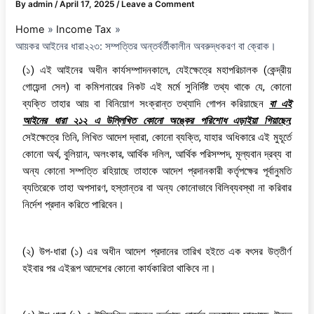
By
admin
/
April 17, 2025
/
Leave a Comment
Home
Income Tax
আয়কর আইনের ধারা২২৩: সম্পত্তির অন্তর্বর্তীকালীন অবরুদ্ধকরণ বা ক্রোক।
(১) এই আইনের অধীন কার্যসম্পাদনকালে, যেইক্ষেত্রে মহাপরিচালক (কেন্দ্রীয়
গোয়েন্দা সেল) বা কমিশনারের নিকট এই মর্মে সুনির্দিষ্ট তথ্য থাকে যে, কোনো
ব্যক্তি তাহার আয় বা বিনিয়োগ সংক্রান্ত তথ্যাদি গোপন করিয়াছেন
বা এই
আইনের ধারা ২১২ এ উল্লিখিত কোনো অঙ্কের পরিশোধ এড়াইয়া গিয়াছেন
,
সেইক্ষেত্রে তিনি, লিখিত আদেশ দ্বারা, কোনো ব্যক্তি, যাহার অধিকারে এই মুহূর্তে
কোনো অর্থ, বুলিয়ান, অলংকার, আর্থিক দলিল, আর্থিক পরিসম্পদ, মূল্যবান দ্রব্য বা
অন্য কোনো সম্পত্তি রহিয়াছে তাহাকে আদেশ প্রদানকারী কর্তৃপক্ষের পূর্বানুমতি
ব্যতিরেকে তাহা অপসারণ, হস্তান্তর বা অন্য কোনোভাবে বিলিব্যবস্থা না করিবার
নির্দেশ প্রদান করিতে পারিবেন।
(২) উপ-ধারা (১) এর অধীন আদেশ প্রদানের তারিখ হইতে এক বৎসর উত্তীর্ণ
হইবার পর এইরূপ আদেশের কোনো কার্যকারিতা থাকিবে না।