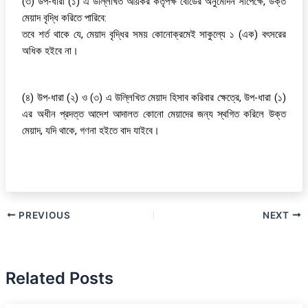
(৩) উপ-ধারা (১) এ উল্লিখিত আয়কর কর্তৃপক্ষ বোর্ডের অনুমোদন সাপেক্ষে, উক্ত
মেয়াদ বৃদ্ধি করিতে পারিবে:
তবে শর্ত থাকে যে, মেয়াদ বৃদ্ধির সময় কোনোক্রমেই সাকুল্যে ১ (এক) বৎসরের
অধিক হইবে না।
(৪) উপ-ধারা (২) ও (৩) এ উল্লিখিত মেয়াদ হিসাব করিবার ক্ষেত্রে, উপ-ধারা (১)
এর অধীন প্রদত্ত আদেশ আদালত কোনো মেয়াদের জন্য স্থগিত করিলে উক্ত
মেয়াদ, যদি থাকে, গণনা হইতে বাদ যাইবে।
PREVIOUS
NEXT
Related Posts