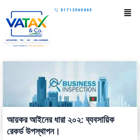
Skip
Menu
01713560065
to
content
আয়কর আইনের ধারা ২০২: ব্যবসায়িক
রেকর্ড উপস্থাপন।