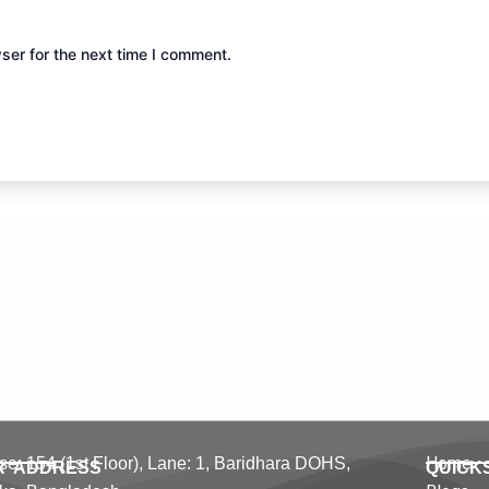
ser for the next time I comment.
Home
e: 154 (1st Floor), Lane: 1,
Baridhara DOHS,
R ADDRESS
QUICK