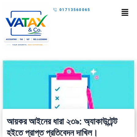
Skip
Menu
01713560065
to
content
আয়কর আইনের ধারা ২৩৯: অ্যাকাউন্টেন্ট
হইতে প্রাপ্ত প্রতিবেদন দাখিল।