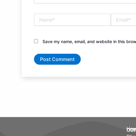
Name*
Email*
Save my name, email, and website in this brow
Hous
OU