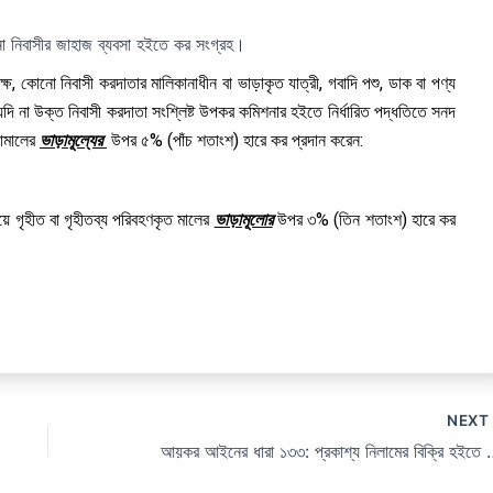
নিবাসীর জাহাজ ব্যবসা হইতে কর সংগ্রহ।
্ষ, কোনো নিবাসী করদাতার মালিকানাধীন বা ভাড়াকৃত যাত্রী, গবাদি পশু, ডাক বা পণ্য
 যদি না উক্ত নিবাসী করদাতা সংশ্লিষ্ট উপকর কমিশনার হইতে নির্ধারিত পদ্ধতিতে সনদ
লামালের
ভাড়ামূল্যের
উপর ৫% (পাঁচ শতাংশ) হারে কর প্রদান করেন:
য়ে গৃহীত বা গৃহীতব্য পরিবহণকৃত মালের
ভাড়ামূলোর
উপর ৩% (তিন শতাংশ) হারে কর
NEX
আয়কর আইনের ধারা ১৩৩: প্রকাশ