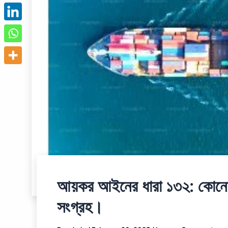
আয়কর আইনের ধারা ১৩২: কোনো ন
সংগ্রহ।