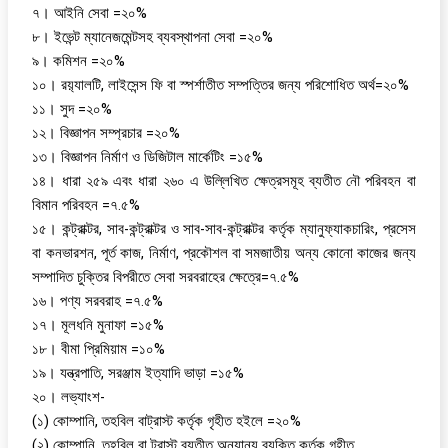
৭। আইনি সেবা =২০%
৮। ইভেন্ট ম্যানেজমেন্টসহ ব্যবস্থাপনা সেবা =২০%
৯। কমিশন =২০%
১০। রয়‍্যালটি, লাইসেন্স ফি বা স্পর্শাতীত সম্পত্তির জন্য পরিশোধিত অর্থ=২০%
১১। সুদ =২০%
১২। বিজ্ঞাপন সম্প্রচার =২০%
১৩। বিজ্ঞাপন নির্মাণ ও ডিজিটাল মার্কেটিং =১৫%
১৪। ধারা ২৫৯ এবং ধারা ২৬০ এ উল্লিখিত ক্ষেত্রসমূহ ব্যতীত নৌ পরিবহন বা
বিমান পরিবহন =৭.৫%
১৫। কন্ট্রাক্টর, সাব-কন্ট্রাক্টর ও সাব-সাব-কন্ট্রাক্টর কর্তৃক ম্যানুফ্যাকচারিং, প্রসেস
বা কনভারশন, পূর্ত কাজ, নির্মাণ, প্রকৌশল বা সমজাতীয় অন্য কোনো কাজের জন্য
সম্পাদিত চুক্তির বিপরীতে সেবা সরবরাহের ক্ষেত্রে=৭.৫%
১৬। পণ্য সরবরাহ =৭.৫%
১৭। মূলধনি মুনাফা =১৫%
১৮। বীমা প্রিমিয়াম =১০%
১৯। যন্ত্রপাতি, সরঞ্জাম ইত্যাদি ভাড়া =১৫%
২০। লভ্যাংশ-
(১) কোম্পানি, তহবিল বাট্রাস্ট কর্তৃক গৃহীত হইলে =২০%
(২) কোম্পানি, তহবিল বা ট্রাস্ট ব্যতীত অন্যান্য ব্যক্তি কর্তৃক গৃহীত