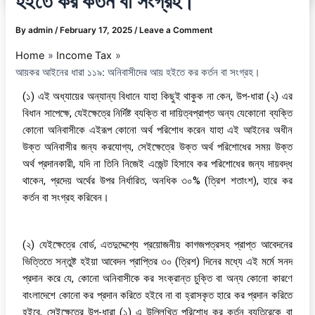
হইতে কর কর্তন বা সংগ্রহ।
By
admin
/
February 17, 2025
/
Leave a Comment
Home
Income Tax
আয়কর আইনের ধারা ১১৯: অনিবাসীদের আয় হইতে কর কর্তন বা সংগ্রহ।
(১) এই অধ্যায়ের অন্যান্য বিধানে যাহা কিছুই থাকুক না কেন, উপ-ধারা (২) এর
বিধান সাপেক্ষে, যেইক্ষেত্রে নির্দিষ্ট ব্যক্তি বা দায়িত্বপ্রাপ্ত অন্য যেকোনো ব্যক্তি
কোনো অনিবাসীকে এইরূপ কোনো অর্থ পরিশোধ করেন যাহা এই আইনের অধীন
উক্ত অনিবাসীর জন্য করযোগ্য, সেইক্ষেত্রে উক্ত অর্থ পরিশোধের সময় উক্ত
অর্থ প্রদানকারী, যদি না তিনি নিজেই এজেন্ট হিসাবে কর পরিশোধের জন্য দায়বদ্ধ
থাকেন, প্রদেয় অর্থের উপর নির্ধারিত, অনধিক ৩০% (ত্রিশ শতাংশ), হারে কর
কর্তন বা সংগ্রহ করিবেন।
(২) যেইক্ষেত্রে বোর্ড, এতদুদ্দেশ্যে প্রয়োজনীয় কাগজপত্রসহ প্রাপ্ত আবেদনের
ভিত্তিতে সন্তুষ্ট হইয়া আবেদন প্রাপ্তির ৩০ (ত্রিশ) দিনের মধ্যে এই মর্মে সনদ
প্রদান করে যে, কোনো অনিবাসীকে কর সংক্রান্ত চুক্তি বা অন্য কোনো কারণে
বাংলাদেশে কোনো কর প্রদান করিতে হইবে না বা হ্রাসকৃত হারে কর প্রদান করিতে
হইবে, সেইক্ষেত্রে উপ-ধারা (১) এ উল্লিখিত পরিশোধ কর কর্তন ব্যতিরেকে বা