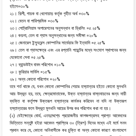
হইলে=৩০%
২১। শিল্পী, গায়ক বা খেলোয়াড় কর্তৃক গৃহীত অর্থ =৩০%
২২। বেতন বা পারিশ্রমিক =৩০%
২৩। পেট্রোলিয়াম অপারেশনের অনুসন্ধান বা ড্রিলিং =৫.২৫%
২৪। কয়লা, তেল বা গ্যাস অনুসন্ধানের জন্য সমীক্ষা =২০%
২৫। জেনারেল ইন্স্যুরেন্স কোম্পানির সার্ভেয়ার ফি ইত্যাদি =৫.২৫%
২৬। তেল বা গ্যাসক্ষেত্র এবং এর রপ্তানি পয়েন্টের মধ্যে সংযোগ স্থাপনের জন্য
যেকোনো সেবা =৫.২৫%
২৭। ব্যান্ডউইদ বাবদ পরিশোধ =১০%
২৮। কুরিয়ার সার্ভিস =১৫%
২৯। অন্য কোনো পরিশোধ =২০%
তবে শর্ত থাকে যে, যখন কোনো কোম্পানির শেয়ার হস্তান্তর হইতে কোনো মূলধনি
আয় উদ্ভূত হয়, তবে, ক্ষেত্রমোতাবেক, উক্ত হস্তান্তর বাস্তবায়নের জন্য দায়ী
ব্যক্তি বা কর্তৃপক্ষ উক্তরূপ হস্তান্তর কার্যকর করিবেন না যদি না উক্তরূপ
হস্তান্তরের ফলে উদ্ভূত মূলধনি আয়ের উপর কর পরিশোধ করা না হয়।
(২) যেইক্ষেত্রে বোর্ড, এতদুদ্দেশ্যে প্রয়োজনীয় কাগজপত্রসহ প্রাপ্ত আবেদনের
ভিত্তিতে সন্তুষ্ট হইয়া আবেদন প্রাপ্তির ৩০ (ত্রিশ) দিনের মধ্যে এই মর্মে সনদ
প্রদান করে যে, কোনো অনিবাসীকে কর চুক্তি বা অন্য কোনো কারণে বাংলাদেশে