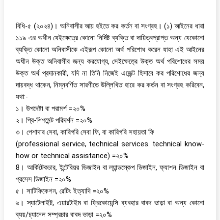
বিধি-৫ (২০২৪)। অনিবাসীর আয় হইতে কর কর্তন বা সংগ্রহ। (১) আইনের ধারা
১১৯ এর অধীন যেইক্ষেত্রে কোনো নির্দিষ্ট ব্যক্তি বা দায়িত্বপ্রাপ্ত অন্য যেকোনো
ব্যক্তি কোনো অনিবাসীকে এইরূপ কোনো অর্থ পরিশোধ করেন যাহা এই আইনের
অধীন উক্ত অনিবাসীর জন্য করযোগ্য, সেইক্ষেত্রে উক্ত অর্থ পরিশোধের সময়
উক্ত অর্থ প্রদানকারী, যদি না তিনি নিজেই এজেন্ট হিসাবে কর পরিশোধের জন্য
দায়বদ্ধ থাকেন, নিম্নবর্ণিত সারণীতে উল্লিখিত হারে কর কর্তন বা সংগ্রহ করিবেন,
যথা:-
১। উপদেষ্টা বা পরামর্শ =২০%
২। প্রি-শিপমেন্ট পরিদর্শন =২০%
৩। পেশাদার সেবা, কারিগরি সেবা ফি, বা কারিগরি সহায়তা ফি
(professional service, technical services. technical know-
how or technical assistance) =২০%
8। আর্কিটেকচার, ইন্টেরিয়র ডিজাইন বা ল্যান্ডস্কেপ ডিজাইন, ফ্যাশন ডিজাইন বা
প্রসেস ডিজাইন =২০%
৫। সাটিফিকেশন, রেটিং ইত্যাদি =২০%
৬। স্যাটেলাইট, এয়ারটাইম বা ফ্রিকোয়েন্সি ব্যবহার বাবদ ভাড়া বা অন্য কোনো
ব্যয়/চ্যানেল সম্প্রচার বাবদ ভাড়া =২০%