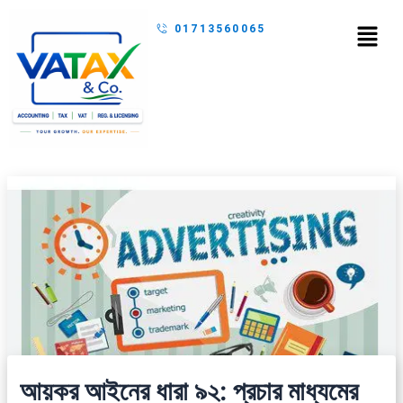
Skip
Menu
01713560065
to
content
আয়কর আইনের ধারা ৯২: প্রচার মাধ্যমের