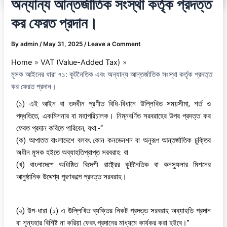
অন্যান্য আন্তর্জাতিক সংস্থা কর্তৃক প্রদত্ত
কর ফেরত প্রদান।
By
admin
/
May 31, 2025
/
Leave a Comment
Home
VAT (Value-Added Tax)
মূসক আইনের ধারা ৭১: কূটনৈতিক এবং অন্যান্য আন্তর্জাতিক সংস্থা কর্তৃক প্রদত্ত
কর ফেরত প্রদান।
(১) এই আইন বা তদধীন প্রণীত বিধি-বিধানে উল্লিখিত সময়সীমা, শর্ত ও
পদ্ধতিতে, একমিশনার বা মহাপরিচালক। নিম্নবর্ণিত সরবরাহের উপর প্রদত্ত কর
ফেরত প্রদান করিতে পারিবেন, যথা:-“
(ক) আপাতত বাংলাদেশে বলবৎ কোন কনভেনশন বা অনুরূপ আন্তর্জাতিক চুক্তির
অধীন মূসক হইতে অব্যাহতিপ্রাপ্ত সরবরাহ: বা
(খ) বাংলাদেশে অধিষ্ঠিত বিদেশী রাষ্ট্রের কূটনৈতিক বা কনস্যুলার মিশনের
আনুষ্ঠানিক উদ্দেশ্য পূরণকল্পে প্রদত্ত সরবরাহ।
(২) উপ-ধারা (১) এ উল্লিখিত ব্যক্তির নিকট প্রদত্ত সরবরাহ অব্যাহতি প্রদান
বা শূন্যহার বিশিষ্ট না করিয়া ফেরৎ প্রদানের মাধ্যমে কার্যকর করা হইবে।”