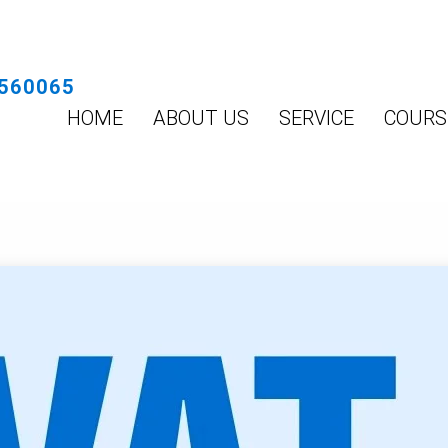
560065
HOME
ABOUT US
SERVICE
COURS