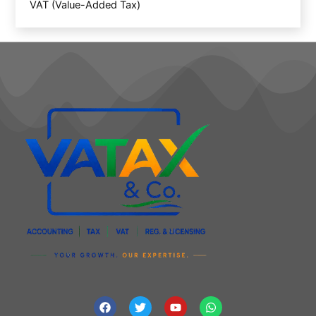
VAT (Value-Added Tax)
F
T
Y
W
a
w
o
h