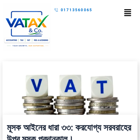
Skip
Menu
01713560065
to
content
মূসক আইনের ধারা ৩৩: করযোগ্য সরবরাহের
উপর মূসক প্রদানকাল।