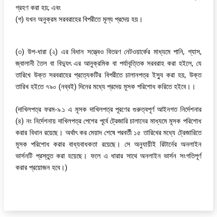
গ্রহণ করা হয়; এবং
(গ) যখন অনুক্রম সরবরাহের বিপরীতে মূল্য প্রদেয় হয়।
(৩) উপ-ধারা (২) এর বিধান সত্ত্বেও বিতরণ নেটওয়ার্কের মাধ্যমে পানি, গ্যাস,
জ্বালানী তৈল বা বিদ্যুৎ এর আনুক্রমিক বা পর্যাবৃত্তিক সরবরাহ করা হইলে, যে
তারিখে উক্ত সরবরাহের প্রত্যেকটির বিপরীতে চালানপত্র ইস্যু করা হয়, উক্ত
তারিখ হইতে ৭৯০ (নব্বই) দিনের মধ্যে প্রদেয় মূসক পরিশোধ করিতে হইবে।।
(দাখিলপত্র ফরম-৯.১ এ মূসক দাখিলপত্র পূরণের গুরুত্বপূর্ণ আইনগত নির্দেশনার
(৪) নং নির্দেশনায় দাখিলপত্র পেশের পূর্বে ট্রেজারি চালানের মাধ্যমে মূসক পরিশোধ
করার বিধান রয়েছে। অর্থাৎ কর মেয়াদ শেষে পরবর্তী ১৫ তারিখের মধ্যে ট্রেজারিতে
মূসক পরিশোধ করার বাধ্যবাধকতা রয়েছে। সে অনুযায়ীই রিটার্নের অনলাইন
ভার্সনটি প্রস্তুত করা হয়েছে। ফলে এ ধারার সাথে অনলাইন ভার্সন সংগতিপূর্ণ
করার প্রয়োজন হবে।)