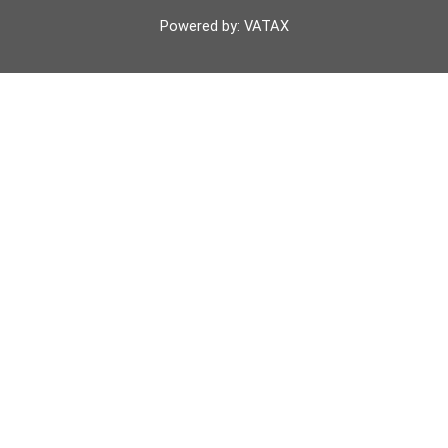
o
r
e
p
k
p
Powered by: VATAX