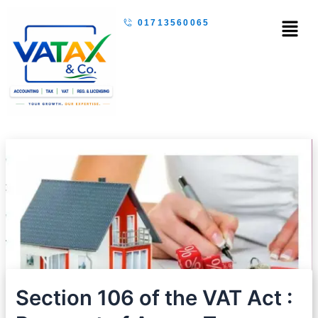
Skip
Menu
01713560065
to
content
Section 106 of the VAT Act :