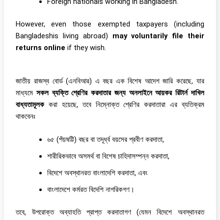
Foreign nationals working in Bangladesh.
However, even those exempted taxpayers (including
Bangladeshis living abroad)
may voluntarily file their
returns online
if they wish.
জাতীয় রাজস্ব বোর্ড (এনবিআর) এ বছর এক বিশেষ আদেশ জারি করেছে, যার
মাধ্যমে
সকল ব্যক্তি শ্রেণির করদাতার জন্য অনলাইনে আয়কর রিটার্ন দাখিল
বাধ্যতামূলক
করা হয়েছে, তবে নিম্নোক্ত শ্রেণির করদাতারা এর ব্যতিক্রম
থাকবেনঃ
৬৫ (পঁয়ষট্টি) বছর বা তদূর্ধ্ব বয়সের প্রবীণ করদাতা,
শারীরিকভাবে অসমর্থ বা বিশেষ চাহিদাসম্পন্ন করদাতা,
বিদেশে অবস্থানরত বাংলাদেশি করদাতা, এবং
বাংলাদেশে কর্মরত বিদেশি নাগরিকগণ।
তবে, উপরোক্ত অব্যাহতি প্রাপ্ত করদাতাগণ (যেমন বিদেশে অবস্থানরত