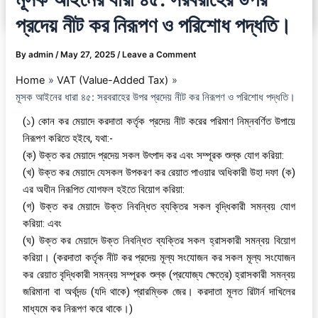
প্রদেয় নীট কর নিরূপণ ও পরিশোধ পদ্ধতি।
By
admin
/
May 27, 2025
/
Leave a Comment
Home
VAT (Value-Added Tax)
মূসক আইনের ধারা ৪৫: সরবরাহের উপর প্রদেয় নীট কর নিরূপণ ও পরিশোধ পদ্ধতি।
(১) কোন কর মেয়াদে করদাতা কর্তৃক প্রদেয় নীট করের পরিমাণ নিম্নবর্ণিত উপায়ে
নিরূপণ করিতে হইবে, যথা:-
(ক) উক্ত কর মেয়াদে প্রদেয় সকল উৎপাদ কর এবং সম্পূরক শুল্ক যোগ করিয়া:
(খ) উক্ত কর মেয়াদে যেসকল উপকরণ কর রেয়াত পাওয়ার অধিকারী উহা দফা (ক)
এর অধীন নিরূপিত যোগফল হইতে বিয়োগ করিয়া:
(গ) উক্ত কর মেয়াদে উক্ত নিবন্ধিত ব্যক্তির সকল বৃদ্ধিকারী সমন্বয় যোগ
করিয়া: এবং
(ঘ) উক্ত কর মেয়াদে উক্ত নিবন্ধিত ব্যক্তির সকল হ্রাসকারী সমন্বয় বিয়োগ
করিয়া। (করদাতা কর্তৃক নীট কর প্রদেয় মূল্য সংযোজন কর সকল মূল্য সংযোজন
কর রেয়াত বৃদ্ধিকারী সমন্বয় সম্পূরক শুল্ক (প্রযোজ্য ক্ষেত্রে) হ্রাসকারী সমন্বয়
জরিমানা বা অর্থদন্ড (যদি থাকে) প্রারম্ভিক জের। করদাতা মূলত রিটার্ন দাখিলের
মাধ্যমে কর নিরূপণ করে থাকে।)