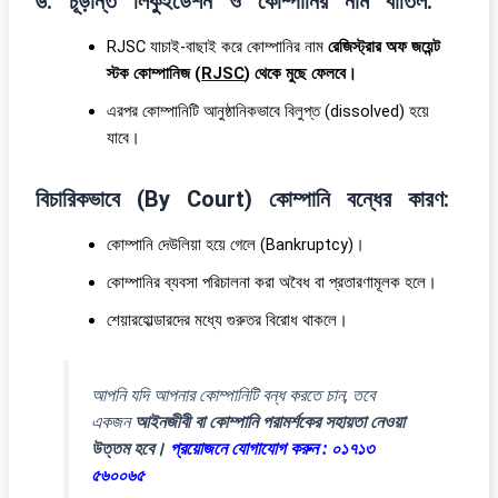
৬. চূড়ান্ত লিকুইডেশন ও কোম্পানির নাম বাতিল:
RJSC যাচাই-বাছাই করে কোম্পানির নাম
রেজিস্ট্রার অফ জয়েন্ট
স্টক কোম্পানিজ (
RJSC
) থেকে মুছে ফেলবে।
এরপর কোম্পানিটি আনুষ্ঠানিকভাবে বিলুপ্ত (dissolved) হয়ে
যাবে।
বিচারিকভাবে (By Court) কোম্পানি বন্ধের কারণ:
কোম্পানি দেউলিয়া হয়ে গেলে (Bankruptcy)।
কোম্পানির ব্যবসা পরিচালনা করা অবৈধ বা প্রতারণামূলক হলে।
শেয়ারহোল্ডারদের মধ্যে গুরুতর বিরোধ থাকলে।
আপনি যদি আপনার কোম্পানিটি বন্ধ করতে চান, তবে
একজন
আইনজীবী বা কোম্পানি পরামর্শকের সহায়তা নেওয়া
উত্তম হবে।
প্রয়োজনে যোগাযোগ করুন : ০১৭১৩
৫৬০০৬৫