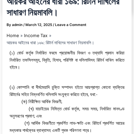
আয়কর আইনের ধারা ১৬৯: রিটার্ন দাখিলের
সাধারণ নিয়মাবলি।
By
admin
/
March 12, 2025
/
Leave a Comment
Home
Income Tax
আয়কর আইনের ধারা ১৬৯: রিটার্ন দাখিলের সাধারণ নিয়মাবলি।
(১) বোর্ড কর্তৃক নির্ধারিত ফরমে প্রয়োজনীয় বিবরণ ও তথ্যাদি প্রদান করিয়া
নির্ধারিত তফসিলসমূহ, বিবৃতি, হিসাব, পরিশিষ্ট বা দলিলাদিসহ রিটার্ন দাখিল করিতে
হইবে।
(২) কোম্পানি বা দীর্ঘমেয়াদি চুক্তি সম্পাদন হইতে আয়প্রাপ্ত কোনো ব্যক্তির
রিটার্নের সহিত নিম্নবর্ণিত দলিলাদি সংযুক্ত করিতে হইবে, যথা:-
(ক) নিরীক্ষিত আর্থিক বিবরণী;
(খ) যাচাইয়ের নিমিত্ত বোর্ড কর্তৃক, সময় সময়, নির্ধারিত মানদণ্ড
অনুসরণের প্রমাণ; এবং
(গ) আর্থিক বিবরণীতে প্রদর্শিত লাভ-ক্ষতি এবং রিটার্নে প্রদর্শিত আয়ের
মধ্যকার পার্থক্যের ব্যাখ্যাসহ একটি পৃথক পরিগণনা পত্র।