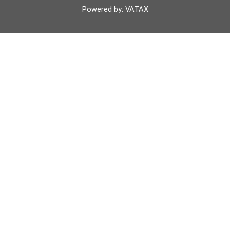
k
p
Powered by: VATAX