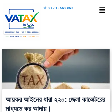
Skip
Menu
01713560065
to
content
আয়কর আইনের ধারা ২২০: জেলা কালেক্টরের
মাধ্যমে কর আদায়।