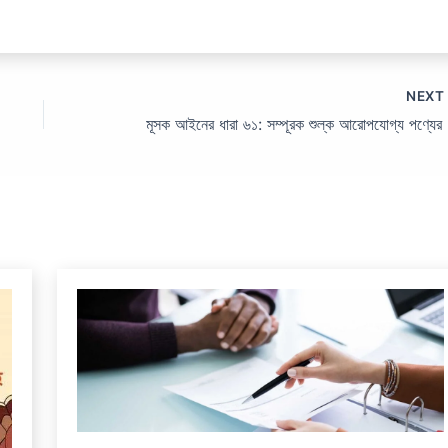
NEX
মূসক 