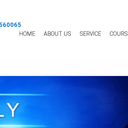
560065
HOME
ABOUT US
SERVICE
COURS