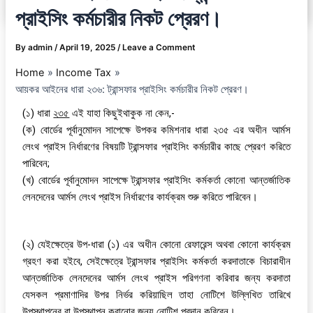
প্রাইসিং কর্মচারীর নিকট প্রেরণ।
By
admin
/
April 19, 2025
/
Leave a Comment
Home
Income Tax
আয়কর আইনের ধারা ২৩৬: ট্রান্সফার প্রাইসিং কর্মচারীর নিকট প্রেরণ।
(১) ধারা
২৩৫
এই যাহা কিছুইথাকুক না কেন,-
(ক) বোর্ডের পূর্বানুমোদন সাপেক্ষে উপকর কমিশনার ধারা ২৩৫ এর অধীন আর্মস
লেংথ প্রাইস নির্ধারণের বিষয়টি ট্রান্সফার প্রাইসিং কর্মচারীর কাছে প্রেরণ করিতে
পারিবেন;
(খ) বোর্ডের পূর্বানুমোদন সাপেক্ষে ট্রান্সফার প্রাইসিং কর্মকর্তা কোনো আন্তর্জাতিক
লেনদেনের আর্মস লেংথ প্রাইস নির্ধারণের কার্যক্রম শুরু করিতে পারিবেন।
(২) যেইক্ষেত্রে উপ-ধারা (১) এর অধীন কোনো রেফারেন্স অথবা কোনো কার্যক্রম
গ্রহণ করা হইবে, সেইক্ষেত্রে ট্রান্সফার প্রাইসিং কর্মকর্তা করদাতাকে বিচারাধীন
আন্তর্জাতিক লেনদেনের আর্মস লেংথ প্রাইস পরিগণনা করিবার জন্য করদাতা
যেসকল প্রমাণাদির উপর নির্ভর করিয়াছিল তাহা নোটিশে উল্লিখিত তারিখে
উপস্থাপনের বা উপস্থাপন করানোর জন্য নোটিশ প্রদান করিবেন।