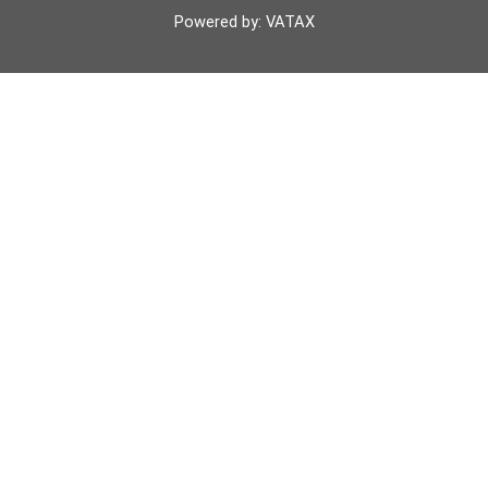
k
p
Powered by: VATAX