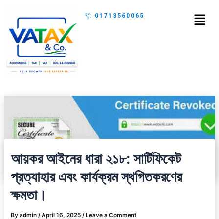
Skip
Menu
01713560065
to
content
আয়কর আইনের ধারা ২১৮: সার্টিফিকেট
প্রত্যাহার এবং কার্যক্রম স্থগিতকরণের
ক্ষমতা।
By
admin
/
April 16, 2025
/
Leave a Comment