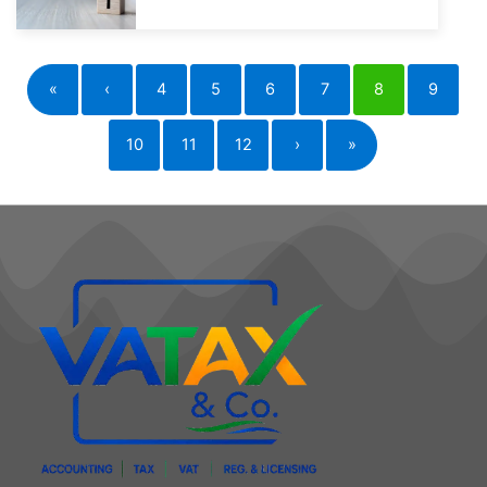
«
‹
4
5
6
7
8
9
10
11
12
›
»