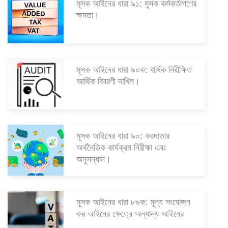
মূসক আইনের ধারা ৯১: মুসক কর্মকর্তাগণের
ক্ষমতা।
মূসক আইনের ধারা ৯০ক: বার্ষিক নিরীক্ষিত
আর্থিক বিবরণী দাখিল।
মূসক আইনের ধারা ৯০: করদাতার
অর্থনৈতিক কার্যক্রম নিরীক্ষা এবং
অনুসন্ধান।
মূসক আইনের ধারা ৮৯ক: মূল্য সংযোজন
কর আইনের ক্ষেত্রে অন্যান্য আইনের