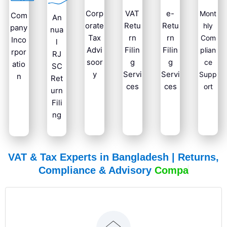
Corp
VAT
e-
Mont
Com
An
orate
Retu
Retu
hly
pany
nua
Tax
rn
rn
Com
Inco
l
Advi
Filin
Filin
plian
rpor
RJ
soor
g
g
ce
atio
SC
y
Servi
Servi
Supp
n
Ret
ces
ces
ort
urn
Fili
ng
VAT & Tax Experts in Bangladesh | Returns,
Compliance & Advisory
C
o
m
p
a
n
y
T
a
x