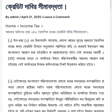
ক্রেডিট দাবির সীমাবদ্ধতা।
By
admin
/
April 21, 2025
/
Leave a Comment
Home
Income Tax
আয়কর আইনের ধারা ২৪৯: বৈদেশিক করের ক্রেডিট দাবির সীমাবদ্ধতা।
(১) উপ-ধারা (২) এর বিধানাবলি সাপেক্ষে, কোনো আয়ের সূত্রে প্রদত্ত বৈদেশিক
করের জন্য ক্রেডিট হিসাবে অনুমোদন প্রাপ্তির দাবি, যে করবর্ষে উক্তরূপ আয়
বাংলাদেশে আরোপ করা হইয়াছিল বা আরোপযোগ্য হইত সেই বৎসরের পরবর্তী ২
(দুই) বৎসরের মধ্যে যে কার্যালয়ে উক্ত পরিশোধকারীর আয়কর আরোপ করা
হইয়াছে সেই কার্যালয়ের উপকর কমিশনারের নিকট উত্থাপন করিতে হইবে।
(২) যেইক্ষেত্রে বাংলাদেশে পরিশোধযোগ্য কোনো করের সমন্বয়ের ফলশ্রুতিতে বা
অন্য কোনো রাষ্ট্রের আইন দ্বারা পরিশোধযোগ্য কোনো করের সমন্বয়ের
ফলশ্রুতিতে চুক্তির অধীন প্রদত্ত সুবিধা অতিরিক্ত বা অপর্যাপ্ত হিসাবে গণ্য
হয়, সেইক্ষেত্রে সমন্বয়ের ফলশ্রুতিতে উদ্ভুত পরিস্থিতিতে কর রিফান্ডের দাবি বা
নূতন করিয়া কর নির্ধারণ করিবার উদ্দেশ্যে এই আইনে বর্ণিত সময়সীমা প্রযোজ্য
হইবে না, যদি এইরূপ সকল কর নির্ধারণী, সমন্বয় ও তাহা হইতে উদ্ভূত অন্যান্য