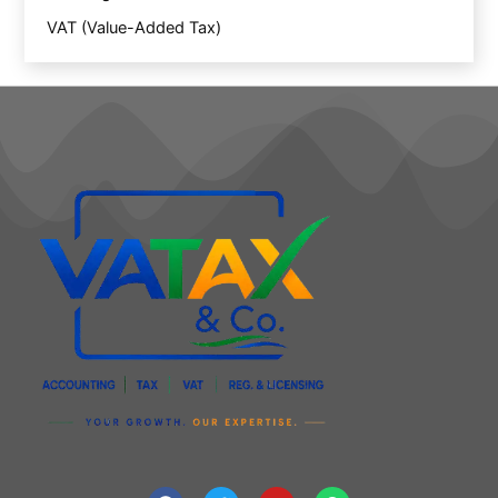
VAT (Value-Added Tax)
F
T
Y
W