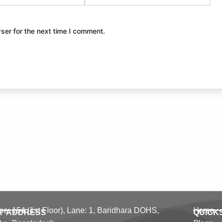
ser for the next time I comment.
Home
e: 154 (1st Floor), Lane: 1,
Baridhara DOHS,
R ADDRESS
QUICK