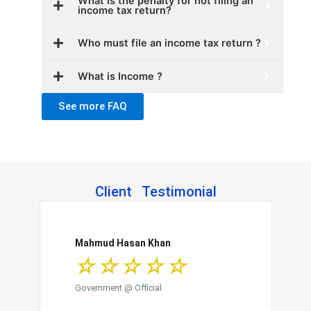
What is the penalty for not filing an
income tax return?
Who must file an income tax return ?
What is Income ?
See more FAQ
Client Testimonial
R
e
a
Mahmud Hasan Khan
☆
☆
☆
☆
☆
d
M
Government @ Official
o