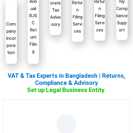
Ann
Retur
hly
Retur
orate
ual
n
Comp
n
Tax
RJS
Filing
liance
Filing
Advis
C
Servi
Supp
Com
Servi
oory
Ret
ces
ort
pany
ces
urn
Incor
Filin
pora
g
tion
VAT & Tax Experts in Bangladesh | Returns,
Compliance & Advisory
Set up Legal Business Entity
VATax & Co. is ready to assist with your