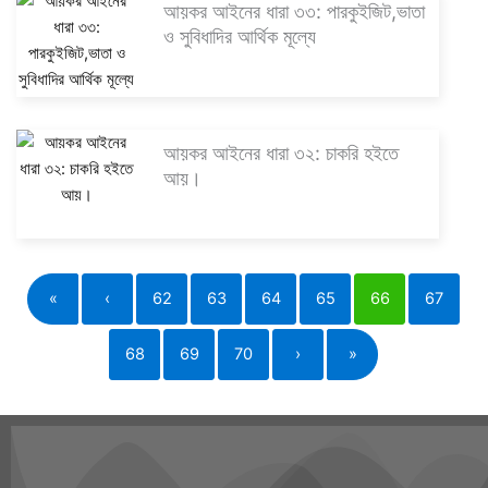
আয়কর আইনের ধারা ৩৩: পারকুইজিট,ভাতা
ও সুবিধাদির আর্থিক মূল্যে
আয়কর আইনের ধারা ৩২: চাকরি হইতে
আয়।
«
‹
62
63
64
65
66
67
68
69
70
›
»