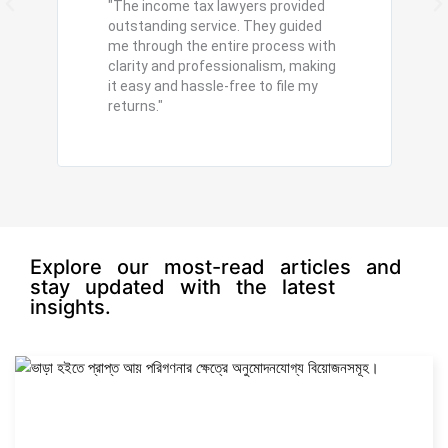
P
N
"The income tax lawyers provided
r
r
e
outstanding service. They guided
e
me through the entire process with
e
x
clarity and professionalism, making
v
t
it easy and hassle-free to file my
i
returns."
o
u
s
Explore our most-read articles and
stay updated with the latest
insights.