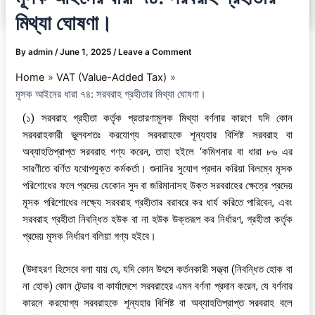
মিথ্যা ঘোষণা।
By
admin
/
June 1, 2025
/
Leave a Comment
Home
VAT (Value-Added Tax)
মূসক আইনের ধারা ৭৪: সরবরাহ গ্রহীতার মিথ্যা ঘোষণা।
(১) সরবরাহ গ্রহীতা কর্তৃক প্রতারণামূলক মিথ্যা বর্ণনার কারণে যদি কোন
সরবরাহকারী ভুলবশতঃ করযোগ্য সরবরাহকে শূন্যহার বিশিষ্ট সরবরাহ বা
অব্যাহতিপ্রাপ্ত সরবরাহ গণ্য করেন, তাহা হইলে ‘কমিশনার বা ধারা ৮৬ এর
সারণীতে বর্ণিত যথোপযুক্ত কর্মকর্তা। শুনানির সুযোগ প্রদান করিয়া বিলম্বে মূসক
পরিশোধের ফলে প্রদেয় যেকোন সুদ বা জরিমানাসহ উক্ত সরবরাহের ক্ষেত্রে প্রদেয়
মূসক পরিশোধের লক্ষ্যে সরবরাহ গ্রহীতার বরাবরে কর ধার্য করিতে পারিবেন, এবং
সরবরাহ গ্রহীতা নিবন্ধিত হউক বা না হউক উক্তরূপ কর নির্ধারণ, গ্রহীতা কর্তৃক
প্রদেয় মূসক নির্ধারণ বলিয়া গণ্য হইবে।
(উদাহরণ হিসেবে বলা যায় যে, যদি কোন উৎসে কর্তনকারী সত্ত্বা (নিবন্ধিত হোক বা
না হোক) কোন টেন্ডার বা কার্যাদেশে সরবরাহের এমন বর্ণনা প্রদান করেন, যে বর্ণনার
কারনে করযোগ্য সরবরাহকে শূন্যহার বিশিষ্ট বা অব্যাহতিপ্রাপ্ত সরবরাহ বলে